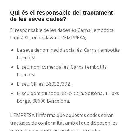
Qui és el responsable del tractament
de les seves dades?
El responsable de les dades és Carns i embotits
Llumà SL, en endavant L’EMPRESA,
La seva denominació social és: Carns i embotits
Llumà SL.
El seu nom comercial és: Carns i embotits
Llumà SL.
El seu CIF és: B60327392.
El seu domicili social és: c/ Ctra. Solsona, 11 bxs
Berga, 08600 Barcelona.
L’EMPRESA l'informa que aquestes dades seran
tractades de conformitat amb el que disposen les
normatives vigents en protecció de dades