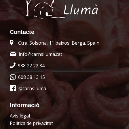
Contacte
Ctra. Solsona, 11 baixos, Berga, Spain
info@carnslluma.cat
938 22 22 34
608 38 13 15
@carnslluma
Informació
Avís legal
Política de privacitat