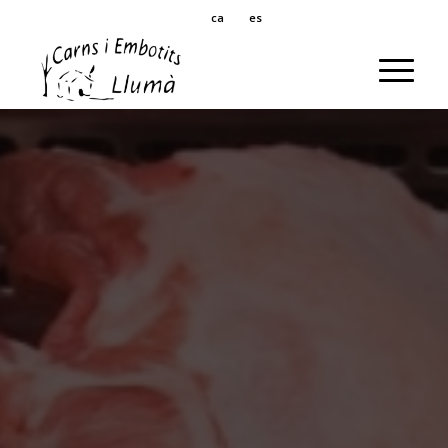
ca
es